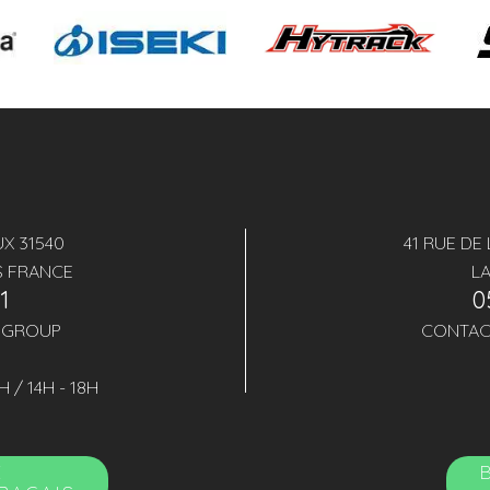
X 31540
41 RUE DE
S FRANCE
L
41
0
.GROUP
CONTAC
H / 14H - 18H
E