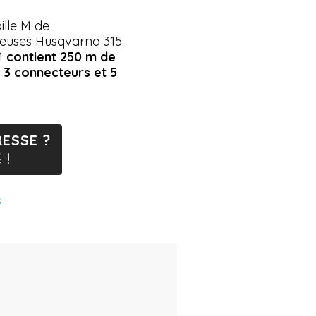
aille M de
deuses Husqvarna 315
M
contient 250 m de
e 3 connecteurs et 5
ESSE ?
 !
s