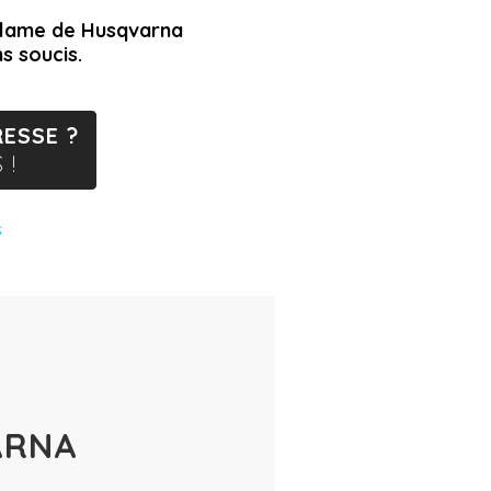
de lame de Husqvarna
s soucis.
ESSE ?
 !
s
ARNA