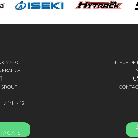
X 31540
41 RUE DE
S FRANCE
L
41
0
.GROUP
CONTAC
H / 14H - 18H
E
URAGAIS