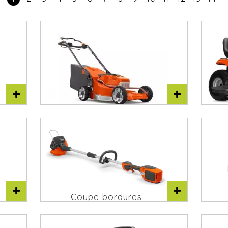
T
Tondeuses à gazon
Coupe bordures
Husqvarna