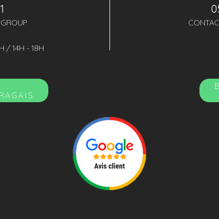
41
0
.GROUP
CONTAC
H / 14H - 18H
E
URAGAIS