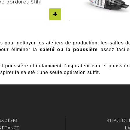
e bordures Stihl
Aspirateur
 pour nettoyer les ateliers de production, les salles de
 pour éliminer la
saleté ou la poussière
assez facil
et poussière et notamment l’aspirateur eau et poussière
pirer la saleté : une seule opération suffit.
X 31540
41 RUE DE
S FRANCE
L