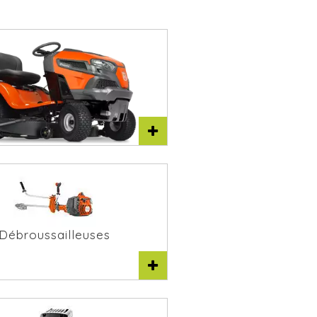
racteurs tondeuses
Débroussailleuses