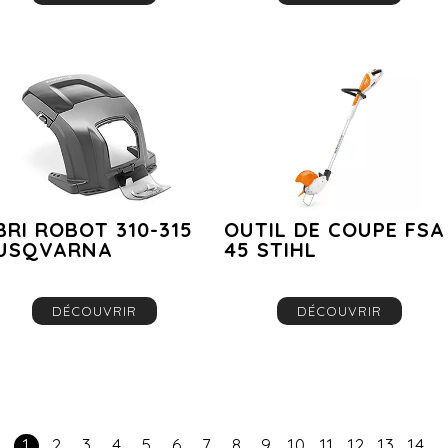
BRI ROBOT 310-315
OUTIL DE COUPE FSA
USQVARNA
45 STIHL
DÉCOUVRIR
DÉCOUVRIR
1
2
3
4
5
6
7
8
9
10
11
12
13
14