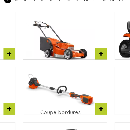
T
Tondeuses à gazon
Coupe bordures
Husqvarna