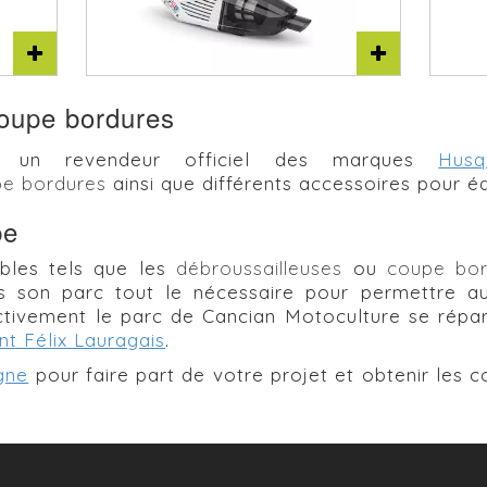
Aspirateur
coupe bordures
st un revendeur officiel des marques
Hus
e bordures
ainsi que différents accessoires pour équi
pe
bles tels que les
débroussailleuses
ou
coupe bor
 son parc tout le nécessaire pour permettre au p
ectivement le parc de Cancian Motoculture se répa
nt Félix Lauragais
.
igne
pour faire part de votre projet et obtenir les c