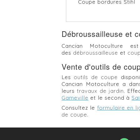
Coupe bordures Stihl
Débroussailleuse et 
Cancian Motoculture e
des
débroussailleuse
et
coup
Vente d'outils de cou
Les
outils de coupe
disponi
Cancian Motoculture a dans
leurs
travaux de jardin
. Eff
Gameville
et le second à
Sai
Consultez le
formulaire en l
de coupe
.