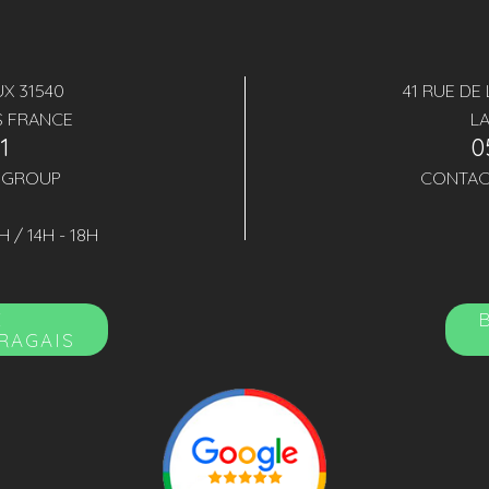
X 31540
41 RUE DE
S FRANCE
L
41
0
.GROUP
CONTAC
H / 14H - 18H
E
URAGAIS