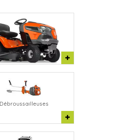
racteurs tondeuses
Débroussailleuses