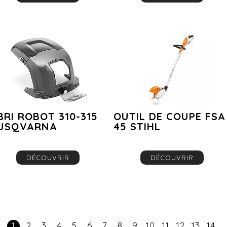
BRI ROBOT 310-315
OUTIL DE COUPE FSA
USQVARNA
45 STIHL
DÉCOUVRIR
DÉCOUVRIR
1
2
3
4
5
6
7
8
9
10
11
12
13
14