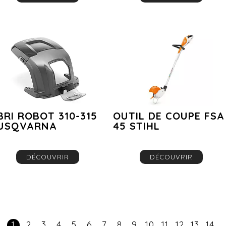
BRI ROBOT 310-315
OUTIL DE COUPE FSA
USQVARNA
45 STIHL
DÉCOUVRIR
DÉCOUVRIR
1
2
3
4
5
6
7
8
9
10
11
12
13
14