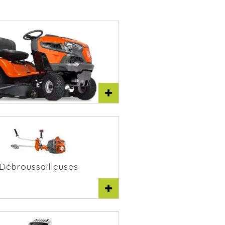
racteurs tondeuses
Débroussailleuses