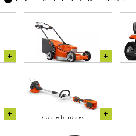
T
Tondeuses à gazon
Coupe bordures
Husqvarna